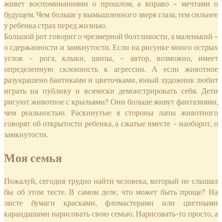
живет воспоминаниями о прошлом, а вправо – мечтами о
будущем. Чем больше у вымышленного зверя глаза, тем сильнее
у ребенка страх перед жизнью.
Большой рот говорит о чрезмерной болтливости, а маленький –
о сдержанности и замкнутости. Если на рисунке много острых
углов – рога, клыки, шипы, – автор, возможно, имеет
определенную склонность к агрессии. А если животное
разукрашено бантиками и цветочками, юный художник любит
играть на публику и всячески демонстрировать себя. Дети
рисуют животное с крыльями? Они больше живут фантазиями,
чем реальностью. Раскинутые в стороны лапы животного
говорят об открытости ребенка, а сжатые вместе – наоборот, о
замкнутости.
Моя семья
Пожалуй, сегодня трудно найти человека, который не слышал
бы об этом тесте. В самом деле, что может быть проще? На
листе бумаги красками, фломастерами или цветными
карандашами нарисовать свою семью. Нарисовать-то просто, а