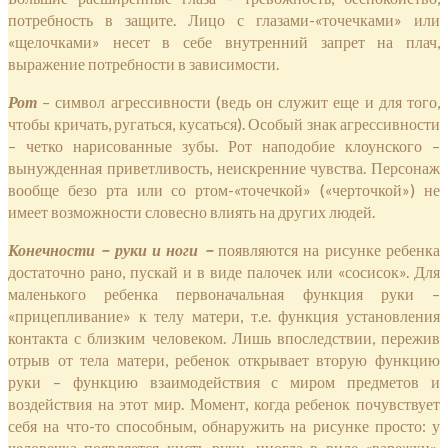
потребность в защите. Лицо с глазами-«точечками» или
«щелочками» несет в себе внутренний запрет на плач,
выражение потребности в зависимости.
Рот
– символ агрессивности (ведь он служит еще и для того,
чтобы кричать, ругаться, кусаться). Особый знак агрессивности
– четко нарисованные зубы. Рот наподобие клоунского –
вынужденная приветливость, неискренние чувства. Персонаж
вообще безо рта или со ртом-«точечкой» («черточкой») не
имеет возможности словесно влиять на других людей.
Конечности – руки и ноги
–
появляются на рисунке ребенка
достаточно рано, пускай и в виде палочек или «сосисок». Для
маленького ребенка первоначальная функция руки –
«прицепливание» к телу матери, т.е. функция установления
контакта с близким человеком. Лишь впоследствии, пережив
отрыв от тела матери, ребенок открывает вторую функцию
руки – функцию взаимодействия с миром предметов и
воздействия на этот мир. Момент, когда ребенок почувствует
себя на что-то способным, обнаружить на рисунке просто: у
человечка появляется кисть руки, иногда в виде «варежки»,