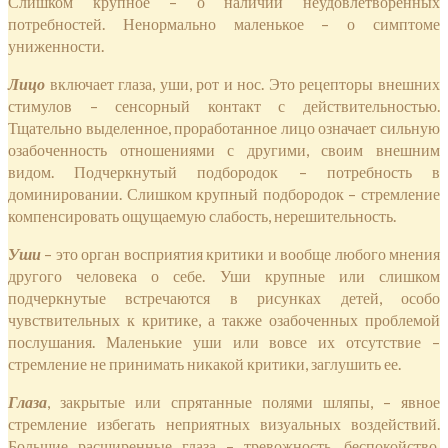
Слишком крупное – о наличии неудовлетворенных
потребностей. Ненормально маленькое – о симптоме
униженности.
Лицо
включает глаза, уши, рот и нос. Это рецепторы внешних
стимулов – сенсорный контакт с действительностью.
Тщательно выделенное, проработанное лицо означает сильную
озабоченность отношениями с другими, своим внешним
видом. Подчеркнутый подбородок – потребность в
доминировании. Слишком крупный подбородок – стремление
компенсировать ощущаемую слабость, нерешительность.
Уши
– это орган восприятия критики и вообще любого мнения
другого человека о себе. Уши крупные или слишком
подчеркнутые встречаются в рисунках детей, особо
чувствительных к критике, а также озабоченных проблемой
послушания. Маленькие уши или вовсе их отсутствие –
стремление не принимать никакой критики, заглушить ее.
Глаза
, закрытые или спрятанные полями шляпы, – явное
стремление избегать неприятных визуальных воздействий.
Большие расширенные глаза – тревожность, беспокойство,