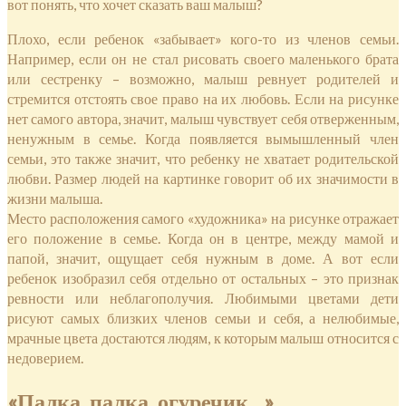
вот понять, что хочет сказать ваш малыш?
Плохо, если ребенок «забывает» кого-то из членов семьи.
Например, если он не стал рисовать своего маленького брата
или сестренку – возможно, малыш ревнует родителей и
стремится отстоять свое право на их любовь. Если на рисунке
нет самого автора, значит, малыш чувствует себя отверженным,
ненужным в семье. Когда появляется вымышленный член
семьи, это также значит, что ребенку не хватает родительской
любви. Размер людей на картинке говорит об их значимости в
жизни малыша.
Место расположения самого «художника» на рисунке отражает
его положение в семье. Когда он в центре, между мамой и
папой, значит, ощущает себя нужным в доме. А вот если
ребенок изобразил себя отдельно от остальных – это признак
ревности или неблагополучия. Любимыми цветами дети
рисуют самых близких членов семьи и себя, а нелюбимые,
мрачные цвета достаются людям, к которым малыш относится с
недоверием.
«Палка, палка, огуречик…»