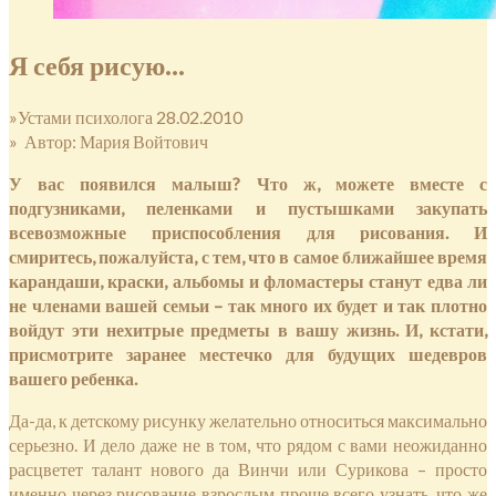
Я себя рисую…
»Устами психолога 28.02.2010
» Автор: Мария Войтович
У вас появился малыш? Что ж, можете вместе с
подгузниками, пеленками и пустышками закупать
всевозможные приспособления для рисования. И
смиритесь, пожалуйста, с тем, что в самое ближайшее время
карандаши, краски, альбомы и фломастеры станут едва ли
не членами вашей семьи – так много их будет и так плотно
войдут эти нехитрые предметы в вашу жизнь. И, кстати,
присмотрите заранее местечко для будущих шедевров
вашего ребенка.
Да-да, к детскому рисунку желательно относиться максимально
серьезно. И дело даже не в том, что рядом с вами неожиданно
расцветет талант нового да Винчи или Сурикова – просто
именно через рисование взрослым проще всего узнать, что же