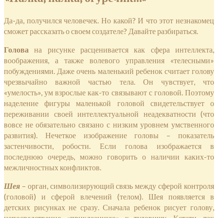
Да-да, получился человечек. Но какой? И что этот незнакомец
сможет рассказать о своем создателе? Давайте разбираться.
Голова
на рисунке расценивается как сфера интеллекта,
воображения, а также волевого управления «телесными»
побуждениями. Даже очень маленький ребенок считает голову
чрезвычайно важной частью тела. Он чувствует, что
«умелость», ум взрослые как-то связывают с головой. Поэтому
наделение фигуры маленькой головой свидетельствует о
переживании своей интеллектуальной неадекватности (что
вовсе не обязательно связано с низким уровнем умственного
развития). Нечеткое изображение головы – показатель
застенчивости, робости. Если голова изображается в
последнюю очередь, можно говорить о наличии каких-то
межличностных конфликтов.
Шея
– орган, символизирующий связь между сферой контроля
(головой) и сферой влечений (телом). Шея появляется в
детских рисунках не сразу. Сначала ребенок рисует голову,
непосредственно «приклеенную» к туловищу. Кстати, так