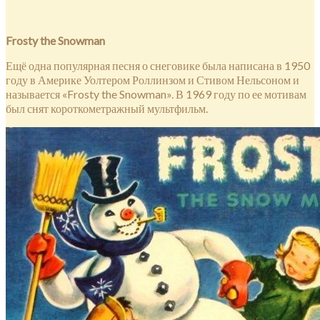
Frosty the Snowman
Ещё одна популярная песня о снеговике была написана в 1950
году в Америке Уолтером Роллинзом и Стивом Нельсоном и
называется «Frosty the Snowman». В 1969 году по ее мотивам
был снят короткометражный мультфильм.