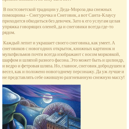
В постсоветской традиции у Деда-Мороза два снежных
помощника – Снегурочка и Снеговик, а вот Санта-Клаусу
приходится обходиться без девочек. Зато к его услугам целая
упряжка говорящих оленей, да и снеговики всегда где-то
рядом.
Каждый лепит и украшает своего снеговика, как умеет. А
снеговиков с новогодних открыток, книжных картинок и
мультфильмов почти всегда изображают с носом морковкой,
шарфом и шляпой разного фасона. Это может быть и цилиндр,
и ведро и фетровая шляпа. Но, главное, снеговик добродушен и
весел, как и положено новогоднему персонажу. Да уж лучше и
не представлять себе ожившую разгневанную снежную массу!