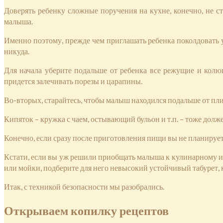
Доверять ребенку сложные поручения на кухне, конечно, не с
малыша.
Именно поэтому, прежде чем приглашать ребенка поколдовать у
никуда.
Для начала уберите подальше от ребенка все режущие и кол
придется залечивать порезы и царапины.
Во-вторых, старайтесь, чтобы малыш находился подальше от пл
Кипяток – кружка с чаем, остывающий бульон и т.п. – тоже дол
Конечно, если сразу после приготовления пищи вы не планирует
Кстати, если вы уж решили приобщать малыша к кулинарному ис
или мойки, подберите для него невысокий устойчивый табурет, 
Итак, с техникой безопасности мы разобрались.
Открываем копилку рецептов