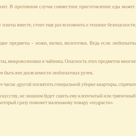
тоит. В противном случае совместное приготовление еды может 
 плиты вместе, стоит еще раз вспомнить о технике безопасности
ющие предметы – ножи, вилки, молоточки. Ведь если любопытны
иты, микроволновки и чайника. Опасность этих предметов многие
жен быть вне досягаемости любопытных ручек.
е часок-другой посвятить генеральной уборке квартиры, спрячьте
кусству, не лишним будет сшить ему клеенчатый или тряпичный ф
который сразу поможет маленькому повару «подрасти».