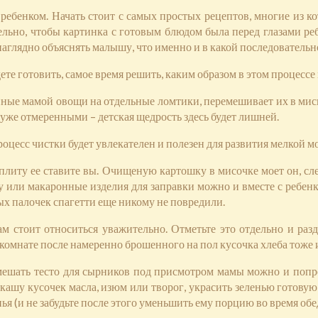
 ребенком. Начать стоит с самых простых рецептов, многие из 
льно, чтобы картинка с готовым блюдом была перед глазами ре
глядно объяснять малышу, что именно и в какой последовательнос
ете готовить, самое время решить, каким образом в этом процессе
анные мамой овощи на отдельные ломтики, перемешивает их в мис
 уже отмеренными – детская щедрость здесь будет лишней.
процесс чистки будет увлекателен и полезен для развития мелкой м
 плиту ее ставите вы. Очищеную картошку в мисочке моет он, 
у или макаронные изделия для заправки можно и вместе с ребенк
х палочек спагетти еще никому не повредили.
м стоит относиться уважительно. Отметьте это отдельно и раз
комнате после намеренно брошенного на пол кусочка хлеба тоже 
азмешать тесто для сырников под присмотром мамы можно и поп
кашу кусочек масла, изюм или творог, украсить зеленью готовую
 (и не забудьте после этого уменьшить ему порцию во время обеда