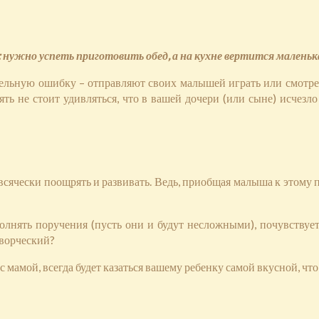
: нужно успеть приготовить обед, а на кухне вертится маленька
льную ошибку – отправляют своих малышей играть или смотреть 
сять не стоит удивляться, что в вашей дочери (или сыне) исчезл
ячески поощрять и развивать. Ведь, приобщая малыша к этому пр
лнять поручения (пусть они и будут несложными), почувствует
творческий?
 с мамой, всегда будет казаться вашему ребенку самой вкусной, ч