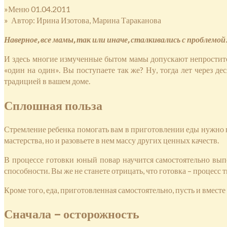
»Меню 01.04.2011
» Автор: Ирина Изотова, Марина Тараканова
Наверное, все мамы, так или иначе, сталкивались с проблемой
И здесь многие измученные бытом мамы допускают непростите
«один на один». Вы поступаете так же? Ну, тогда лет через де
традицией в вашем доме.
Сплошная польза
Стремление ребенка помогать вам в приготовлении еды нужно вс
мастерства, но и разовьете в нем массу других ценных качеств.
В процессе готовки юный повар научится самостоятельно выпо
способности. Вы же не станете отрицать, что готовка – процесс 
Кроме того, еда, приготовленная самостоятельно, пусть и вместе
Сначала – осторожность