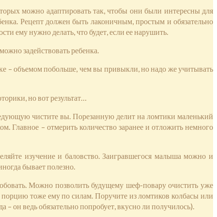
которых можно адаптировать так, чтобы они были интересны для
бенка. Рецепт должен быть лаконичным, простым и обязательно
ти ему нужно делать, что будет, если ее нарушить.
 можно задействовать ребенка.
ке – объемом побольше, чем вы привыкли, но надо же учитывать
оторики, но вот результат…
следующую чистите вы. Порезанную делит на ломтики маленький
ом. Главное – отмерить количество заранее и отложить немного
деляйте изучение и баловство. Заигравшегося малыша можно и
иногда бывает полезно.
робовать. Можно позволить будущему шеф-повару очистить уже
 порцию тоже ему по силам. Поручите из ломтиков колбасы или
 – он ведь обязательно попробует, вкусно ли получилось).