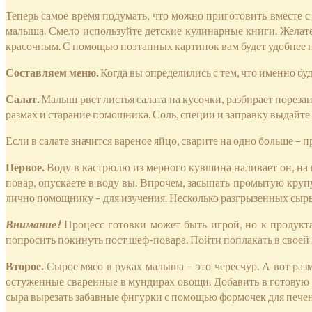
Теперь самое время подумать, что можно приготовить вместе с
малыша. Смело используйте детские кулинарные книги. Желате
красочным. С помощью поэтапных картинок вам будет удобнее на
Составляем меню.
Когда вы определились с тем, что именно буд
Салат.
Малыш рвет листья салата на кусочки, разбирает порез
размах и старание помощника. Соль, специи и заправку выдайте
Если в салате значится вареное яйцо, сварите на одно больше – 
Первое.
Воду в кастрюлю из мерного кувшина наливает он, на
повар, опускаете в воду вы. Впрочем, засыпать промытую круп
лично помощнику – для изучения. Несколько разгрызенных сыры
Внимание!
Процесс готовки может быть игрой, но к продукта
попросить покинуть пост шеф-повара. Пойти поплакать в своей 
Второе.
Сырое мясо в руках малыша – это чересчур. А вот р
остуженные сваренные в мундирах овощи. Добавить в готовую 
сыра вырезать забавные фигурки с помощью формочек для печенья