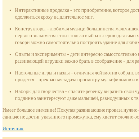
Интерактивные проделка – это приобретение, которое до
одолжиться кроху на длительное миг.
Конструкторы – любимая музици большинства мальчишек, 
первого знакомства стоит только выбрать серию для самых
говори можно самостоятельно построить здание для любим
Опыты и эксперименты – дети интересно самостоятельно в
развивающей игрушки важно брать в соображение – для р
Настольные игры и пазлы – отличная лейтмотив собрать вс
придется – прекрасная задача просмотру мультфильмов и
Наборы для творчества – спасите ребенку выразить свои ч
подлинно заинтересуют даже малышей, равнодушных к твор
Имеет большое значение! Покупая развивающие проказа нужно об
единаче не достиг указанного промежутка, ему хватит сложно о
Источник