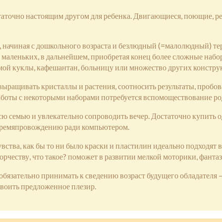
статочно настоящим другом для ребенка. Двигающиеся, поющие, 
начиная с дошкольного возраста и безлюдный (=малолюдный) те
 маленьких, в дальнейшем, приобретая конец более сложные наборы
ой куклы, кафешантан, больницу или множество других конструк
ыращивать кристаллы и растения, соотносить результаты, пробова
аботы с некоторыми наборами потребуется вспомоществование ро
ю семью и увлекательно сопроводить вечер. Достаточно купить о
 времяпровождению ради компьютером.
увства, как бы то ни было краски и пластилин идеально подходят 
честву, что такое? поможет в развитии мелкой моторики, фантаз
язательно принимать к сведению возраст будущего обладателя – 
своить предложенное плезир.