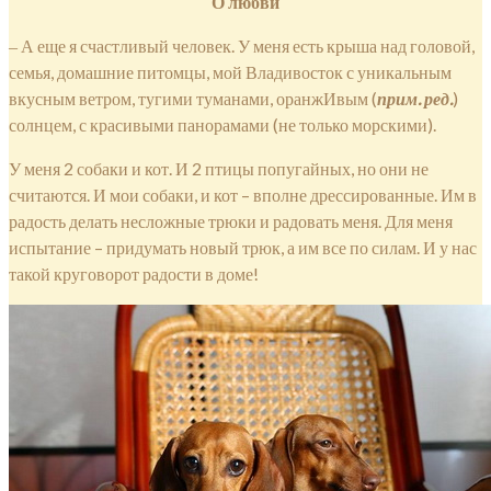
О любви
‒ А еще я счастливый человек. У меня есть крыша над головой,
семья, домашние питомцы, мой Владивосток с уникальным
вкусным ветром, тугими туманами, оранжИвым (
прим. ред.
)
солнцем, с красивыми панорамами (не только морскими).
У меня 2 собаки и кот. И 2 птицы попугайных, но они не
считаются. И мои собаки, и кот – вполне дрессированные. Им в
радость делать несложные трюки и радовать меня. Для меня
испытание – придумать новый трюк, а им все по силам. И у нас
такой круговорот радости в доме!