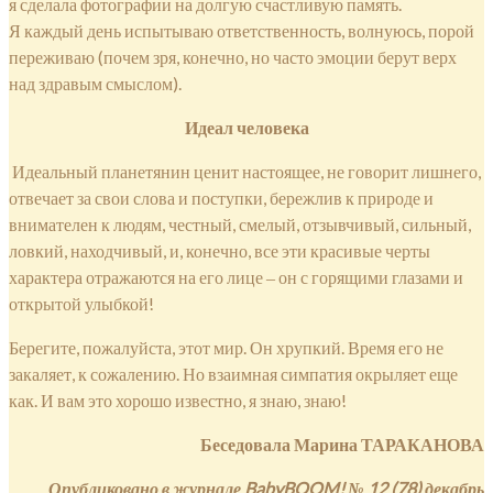
я сделала фотографии на долгую счастливую память.
Я каждый день испытываю ответственность, волнуюсь, порой
переживаю (почем зря, конечно, но часто эмоции берут верх
над здравым смыслом).
Идеал человека
Идеальный планетянин ценит настоящее, не говорит лишнего,
отвечает за свои слова и поступки, бережлив к природе и
внимателен к людям, честный, смелый, отзывчивый, сильный,
ловкий, находчивый, и, конечно, все эти красивые черты
характера отражаются на его лице ‒ он с горящими глазами и
открытой улыбкой!
Берегите, пожалуйста, этот мир. Он хрупкий. Время его не
закаляет, к сожалению. Но взаимная симпатия окрыляет еще
как. И вам это хорошо известно, я знаю, знаю!
Беседовала Марина ТАРАКАНОВА
Опубликовано в журнале
BabyBOOM
! № 12 (78) декабрь