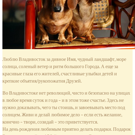
Люблю Владивосток за дивное Имя, чудный ландшафт, море
солнца, соленый ветер и ритм большого Города. А еще за
красивые глаза его жителей, счастливые улыбки детей и
крепкие объятия/рукопожатия Друзей.
Во Владивостоке нет революций, чисто и безопасно на улицах
в любое время суток и года – и в этом тоже счастье. Здесь не
нужно доказывать, чего ты стоишь, и завоевывать место под
солнцем. Живи и делай любимое дело – если есть желание,
конечно – твори, созидай – это приветствуется.
На день рождения любимым приятно делать подарки. Подарок