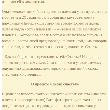
отвечает ей взаимностью.
Она – человек, легкий на подъем, за плечами у нее путешествия
в более чем 20 стран мира, и среди них кругосветное на
паруснике «Паллада». Ей стало интересно посмотреть, как
живем мы, та часть «планетян» – жителей нашей маленькой
планеты, – которые выбрали местом жительства Беларусь. И
вот она – гость нашей предновогодней гостиной, и мы говорим
с ней о том, из чего состоит и как складывалось ее Счастье.
‒ Как вообще можно представить себе Счастье? Наверное,
только по рассказам самих Счастливчиков и улавливаемому
ощущению слушающих некоторых напоминаний о своих
счастливых историях…
О проекте «Океан счастья»
В фойе владивостокского кинотеатра «Океан счастья» два раза
в месяц (по воскресеньям) Вита фотографирует счастливых
людей, день за днем создавая уникальную фотовыставку