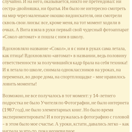
случайно. И на него, оказывается, никто не претендовал: ни
сестра-двойняшка, ни братья. Им было не интересно смотреть
на мир через маленькое окошко видоискателя, они смотрели
сквозь свои линзы: все, кроме меня, на тот момент ходили в
очках. А Вита взяла в руки первый свой чудесный фотоаппарат
«Сокол-автомат» и пошла с ним в школу.
Вдохновляло название «Сокол», и я с ним в руках сама летала,
как птица! Вдохновляло «автомат» в названии, ведь половину
ответственности за получившийся кадр брала на себя техника!
И я летала по школе, снимала одноклассников на уроках, на
переменах, во дворе дома, на спортплощадке – мне нравилось
ловить моменты!
Возможно, не все получалось в тот момент: у 14-летнего
подростка не было Учителя по Фотографии, не было интернета
(1987 год), не было элементарных книг. Но было время
экспериментировать! И я погружалась в фотографию с головой
– в этом было мое счастье. А уроки, кстати, давались легко – как
награда за что-то, пока неочевидное.