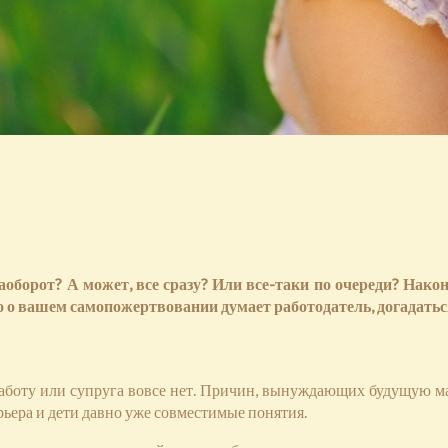
 наоборот? А может, все сразу? Или все-таки по очереди? На
 о вашем самопожертвовании думает работодатель, догадаться
 работу или супруга вовсе нет. Причин, вынуждающих будущую ма
ьера и дети давно уже совместимые понятия.