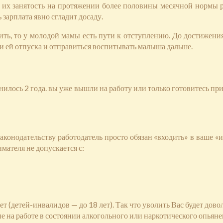
их занятость на протяжении более половины месячной нормы ра
 зарплата явно сгладит досаду.
тить, то у молодой мамы есть пути к отступлению. До достижени
и ей отпуска и отправиться воспитывать малыша дальше.
илось 2 года. вы уже вышли на работу или только готовитесь пр
законодательству работодатель просто обязан «входить» в ваше «
мателя не допускается с:
т (детей-инвалидов — до 18 лет). Так что уволить Вас будет дово
е на работе в состоянии алкогольного или наркотического опьян