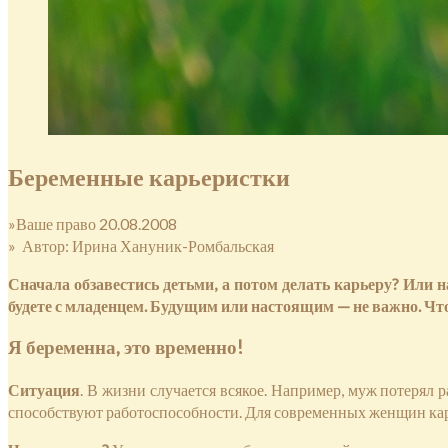
Беременные карьеристки
»Ваше право 20.08.2008
» Автор: Ирина Хануник-Ромбальская
Сначала обзавестись детьми, а потом делать карьеру? Или
будете с младенцем. Будущим или настоящим — не важно. Что
Я беременна, это временно!
Ситуация
. В жизни случается всякое. Например, муж потерял
способствуют работоспособности. Для современных женщин кар