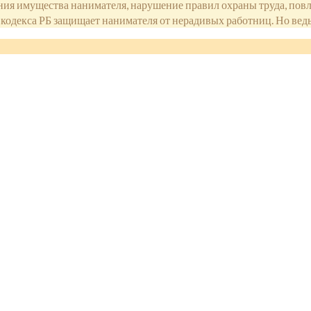
ия имущества нанимателя, нарушение правил охраны труда, повл
кодекса РБ защищает нанимателя от нерадивых работниц. Но ведь