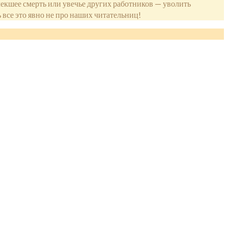
екшее смерть или увечье других работников — уволить
 все это явно не про наших читательниц!