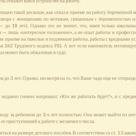
ь откажет вам в устройстве на работу.
лишен такой роскоши, как отказ в приеме на работу беременной ж
овора с женщинами по мотивам, связанным с беременностью ил
— до 18 лет). Однако это не значит, что, имея только школьн
и — лишь «интересное положение», а не опыт работы и профессио
ри приеме на тяжелые и подземные работы, работы с вредными у
262 Трудового кодекса РБ). А вот если наниматель мотивируе
аз может быть обжалован в суде.
ом до 3 лет. Однако, несмотря на то, что Ваше чадо еще не отпра
 недавно гневно вопрошал: «Кто же работать будет?», и с пред
оду за ребенком до 3-х лет полностью. Она может выйти из нег
ь ее приступившей к работе с желаемого числа.
иться на размере детского пособия. В соответствии со ст. 13 за